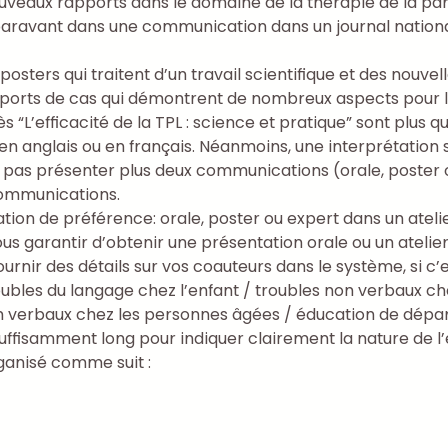
nouveaux rapports dans le domaine de la thérapie de la pa
paravant dans une communication dans un journal national
sters qui traitent d’un travail scientifique et des nouvel
pports de cas qui démontrent de nombreux aspects pour les
 “L’efficacité de la TPL : science et pratique” sont plus 
n anglais ou en français. Néanmoins, une interprétation
 pas présenter plus deux communications (orale, poster ou 
communications.
tion de préférence: orale, poster ou expert dans un ateli
us garantir d’obtenir une présentation orale ou un atelier
urnir des détails sur vos coauteurs dans le système, si c’e
ubles du langage chez l’enfant / troubles non verbaux che
on verbaux chez les personnes âgées / éducation de dépar
s suffisamment long pour indiquer clairement la nature de l’
ganisé comme suit :