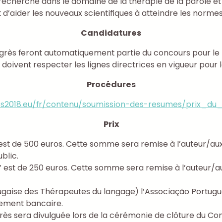
recherche dans le domaine de la thérapie de la parole et 
’aider les nouveaux scientifiques à atteindre les normes 
Candidatures
ès feront automatiquement partie du concours pour le pr
doivent respecter les lignes directrices en vigueur pour 
Procédures
ss2018.eu/fr/contenu/soumission-des-resumes/prix_du_
Prix
e” est de 500 euros. Cette somme sera remise à l’auteur/a
blic.
er’ est de 250 euros. Cette somme sera remise à l’auteur/
ortugaise des Thérapeutes du langage) l’Associação Portugu
rement bancaire.
grès sera divulguée lors de la cérémonie de clôture du Co