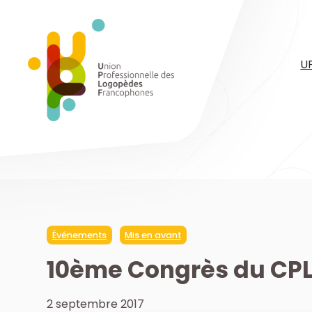
Aller
au
contenu
U
Événements
Mis en avant
10ème Congrès du CP
2 septembre 2017