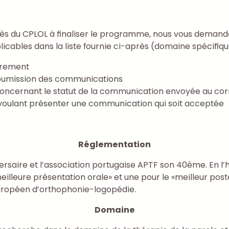
grès du CPLOL à finaliser le programme, nous vous demando
pplicables dans la liste fournie ci-après (domaine spécifiq
strement
 soumission des communications
 concernant le statut de la communication envoyée au c
rs voulant présenter une communication qui soit acceptée
Réglementation
rsaire et l’association portugaise APTF son 40ème. En l’
lleure présentation orale» et une pour le «meilleur poste
ropéen d’orthophonie-logopédie.
Domaine