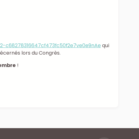
5452-c68278316647cf473fc50f2e7ve0e9nAe
qui
décernés lors du Congrès.
tembre
!