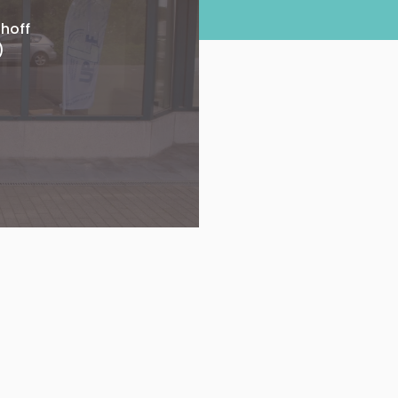
thoff
)