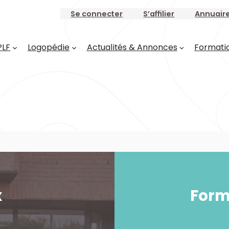
Se connecter
S’affilier
Annuair
PLF
Logopédie
Actualités & Annonces
Formati
x
Form