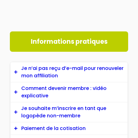
Informations pratiques
Je n’ai pas reçu d’e-mail pour renouveler
mon affiliation
Comment devenir membre : vidéo
J’étais membre en 2025
explicative
Si vous n’avez pas reçu le 2 janvier l’e-
Je souhaite m’inscrire en tant que
mail de l’UPLF concernant le
logopède non-membre
Ancien membre (avant 2025)
renouvellement de votre affiliation pour
Paiement de la cotisation
l’année 2026, c’est que celui-ci a
✓ Connectez-vous à votre compte puis
Si vous souhaitez créer un compte sans
probablement été bloqué par votre filtre