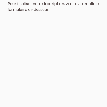
Pour finaliser votre inscription, veuillez remplir le
formulaire ci-dessous :
Détails du compte
Adresse email
*
Mot de passe (doit comporter au moins 8
caractères)
*
Confirmer le mot de passe (doit comporter au
moins 8 caractères)
*