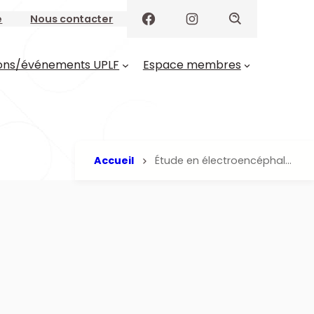
e
Nous contacter
ons/événements UPLF
Espace membres
Accueil
Étude en électroencéphalographie de l’apprentissage statistique visuel chez des enfants autistes d’âge pré-scolaire