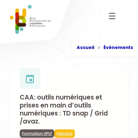
Aller
au
contenu
Accueil
Événements
CAA: outils numériques et
prises en main d’outils
numériques : TD snap / Grid
/avaz.
Formation UPLF
Hainaut