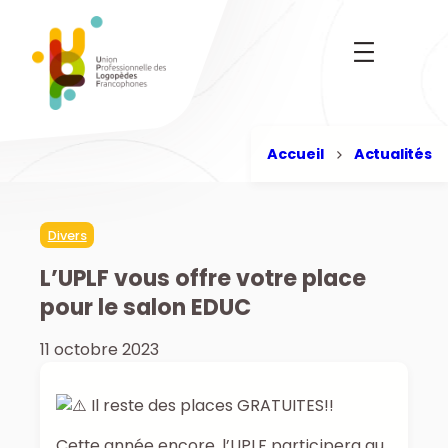
Aller
au
contenu
Accueil
Actualités
Divers
L’UPLF vous offre votre place
pour le salon EDUC
11 octobre 2023
Il reste des places GRATUITES!!
Cette année encore, l’UPLF participera au