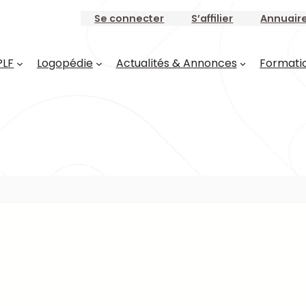
Se connecter
S’affilier
Annuair
PLF
Logopédie
Actualités & Annonces
Formati
Barthélemy Laurie