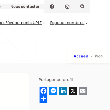
e
Nous contacter
ons/événements UPLF
Espace membres
Accueil
Profil
Partager ce profil :
F
M
L
X
E
a
e
i
m
S