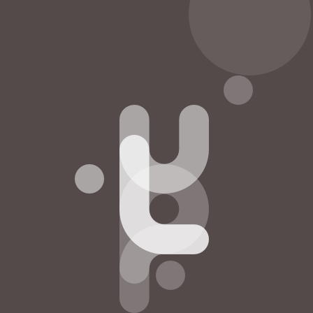
1/60
Next Page
Toggle Thumbnails
Zoom In
Zoom Out
Toggle Fullscreen
Share
Single Page Mode
Goto First Page
Goto Last Page
Turn on/off Sound
Next Page