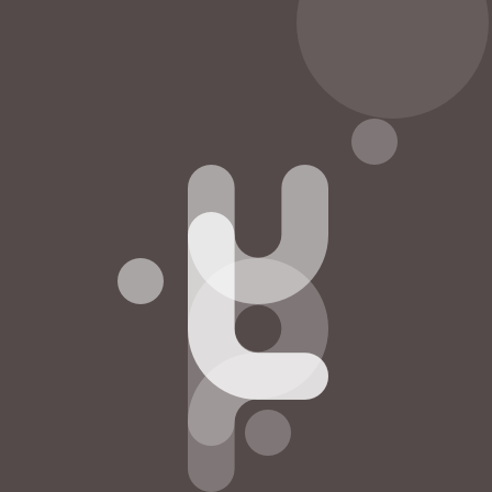
1/100
Next Page
Toggle Thumbnails
Zoom In
Zoom Out
Toggle Fullscreen
Share
Single Page Mode
Goto First Page
Goto Last Page
Turn on/off Sound
Next Page